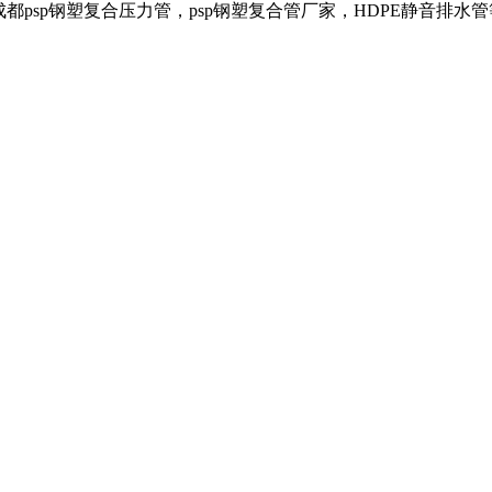
成都psp钢塑复合压力管，psp钢塑复合管厂家，HDPE静音排